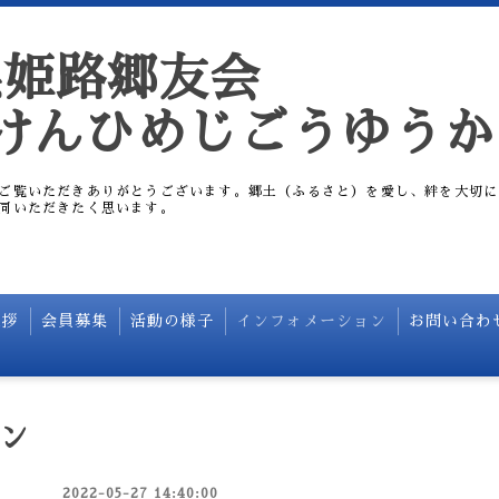
県姫路郷友会
けんひめじごうゆうか
ご覧いただきありがとうございます。郷土（ふるさと）を愛し、絆を大切に
同いただきたく思います。
挨拶
会員募集
活動の様子
インフォメーション
お問い合わ
ン
2022-05-27 14:40:00