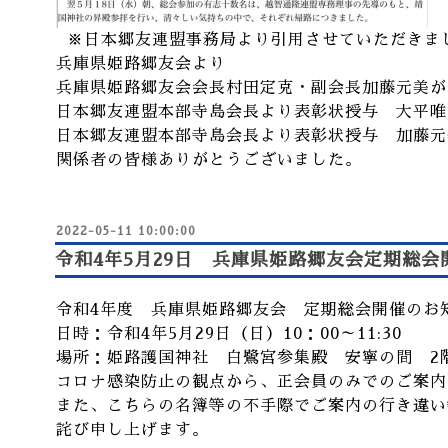
※日本郷友連盟事務局より引用させていただきま
兵庫県姫路郷友会より
兵庫県姫路郷友会会長村田定克・副会長加藤元美が
日本郷友連盟本部寺島会長より表彰状授与 大平唯
日本郷友連盟本部寺島会長より表彰状授与 加藤元
関係者の皆様ありがとうございました。
2022-05-11 10:00:00
令和4年5月29日 兵庫県姫路郷友会定期総会
令和4年度 兵庫県姫路郷友会 定期総会開催のお
日時：令和4年5月29日（日）10：00～11:30
場所：姫路護国神社 白鷺宮参集殿 安寧の間 2
コロナ感染防止の観点から、正会員のみでのご案内
また、こちらの名簿等の不手際でご案内の行き違い
詫び申し上げます。