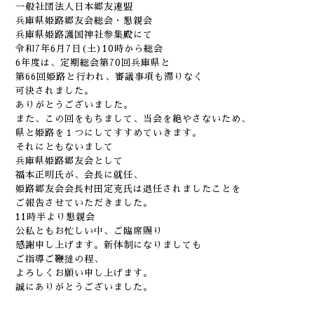
一般社団法人日本郷友連盟
兵庫県姫路郷友会総会・懇親会
兵庫県姫路護国神社参集殿にて
令和7年6月7日(土)10時から総会
6年度は、定期総会第70回兵庫県と
第66回姫路と行われ、審議事項も滞りなく
可決されました。
ありがとうございました。
また、この回をもちまして、当会を絶やさないため、
県と姫路を１つにしてすすめていきます。
それにともないまして
兵庫県姫路郷友会として
福本正明氏が、会長に就任、
姫路郷友会会長村田定克氏は退任されましたことを
ご報告させていただきました。
11時半より懇親会
公私ともお忙しい中、ご臨席賜り
感謝申し上げます。新体制になりましても
ご指導ご鞭撻の程、
よろしくお願い申し上げます。
誠にありがとうございました。