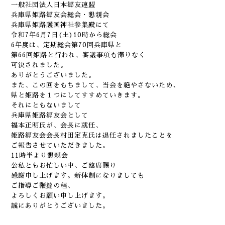
一般社団法人日本郷友連盟
兵庫県姫路郷友会総会・懇親会
兵庫県姫路護国神社参集殿にて
令和7年6月7日(土)10時から総会
6年度は、定期総会第70回兵庫県と
第66回姫路と行われ、審議事項も滞りなく
可決されました。
ありがとうございました。
また、この回をもちまして、当会を絶やさないため、
県と姫路を１つにしてすすめていきます。
それにともないまして
兵庫県姫路郷友会として
福本正明氏が、会長に就任、
姫路郷友会会長村田定克氏は退任されましたことを
ご報告させていただきました。
11時半より懇親会
公私ともお忙しい中、ご臨席賜り
感謝申し上げます。新体制になりましても
ご指導ご鞭撻の程、
よろしくお願い申し上げます。
誠にありがとうございました。