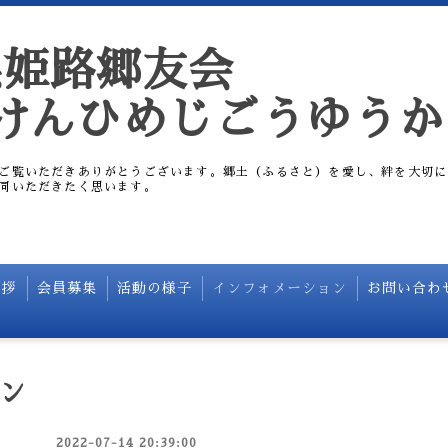
県姫路郷友会
けんひめじごうゆうか
ご覧いただきありがとうございます。郷土（ふるさと）を愛し、絆を大切に
同いただきたく思います。
挨拶
会員募集
活動の様子
インフォメーション
お問い合わ
ン
2022-07-14 20:39:00