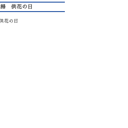
清掃 供花の日
供花の日